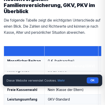
Familienversicherung, GKV, PKV im
Überblick
Die folgende Tabelle zeigt die wichtigsten Unterschiede auf
einen Blick. Die Zahlen sind Richtwerte und können je nach
Kasse, Alter und persönlicher Situation abweichen.
Monatlicher Beitrag
0 € (beitragsfrei)
ca
Merkmal
Familienversicherung (GKV)
S
Altersgrenze
bis 25 Jahre
bi
Einkommensgrenze
max. 505 €/Monat
k
Diese Website verwendet Cookies.
Mehr
OK
Freie Kassenwahl
Nein (Kasse der Eltern)
J
Leistungsumfang
GKV-Standard
G