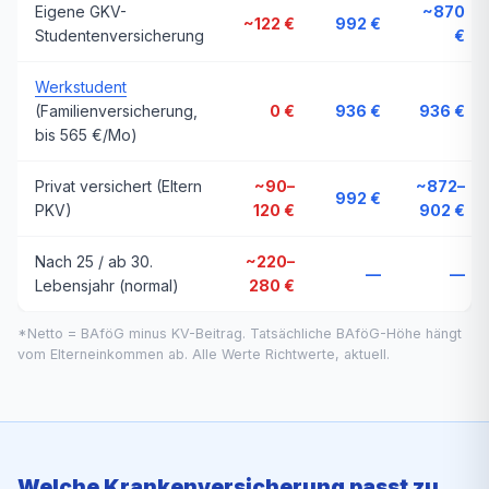
Eigene GKV-
~870
~122 €
992 €
Studentenversicherung
€
Werkstudent
(Familienversicherung,
0 €
936 €
936 €
bis 565 €/Mo)
Privat versichert (Eltern
~90–
~872–
992 €
PKV)
120 €
902 €
Nach 25 / ab 30.
~220–
—
—
Lebensjahr (normal)
280 €
*Netto = BAföG minus KV-Beitrag. Tatsächliche BAföG-Höhe hängt
vom Elterneinkommen ab. Alle Werte Richtwerte, aktuell.
Welche Krankenversicherung passt zu