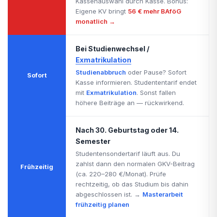
Kassenauswahl durch Kasse. Bonus:
Eigene KV bringt
56 € mehr BAföG
monatlich →
Bei Studienwechsel /
Exmatrikulation
Studienabbruch
oder Pause? Sofort
Sofort
Kasse informieren. Studententarif endet
mit
Exmatrikulation
. Sonst fallen
höhere Beiträge an — rückwirkend.
Nach 30. Geburtstag oder 14.
Semester
Studentensondertarif läuft aus. Du
zahlst dann den normalen GKV-Beitrag
Frühzeitig
(ca. 220–280 €/Monat). Prüfe
rechtzeitig, ob das Studium bis dahin
abgeschlossen ist. →
Masterarbeit
frühzeitig planen