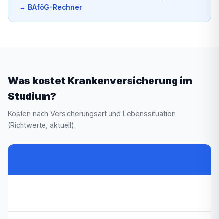
→
BAföG-Rechner
Was kostet Krankenversicherung im
Studium?
Kosten nach Versicherungsart und Lebenssituation
(Richtwerte, aktuell).
KV-
BAföG
Familienversicherung
Situation
Netto
0 €
936 €
936 €
Kosten
max.
(bis 25, Eltern GKV)