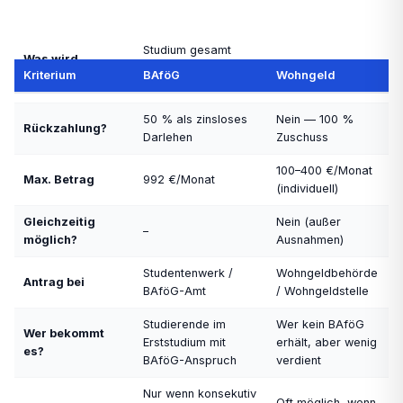
Studium gesamt
Was wird
(Miete +
Nur Mietkosten
Kriterium
BAföG
Wohngeld
gefördert?
Lebenshaltung)
50 % als zinsloses
Nein — 100 %
Rückzahlung?
Darlehen
Zuschuss
100–400 €/Monat
Max. Betrag
992 €/Monat
(individuell)
Gleichzeitig
Nein (außer
–
möglich?
Ausnahmen)
Studentenwerk /
Wohngeldbehörde
Antrag bei
BAföG-Amt
/ Wohngeldstelle
Studierende im
Wer kein BAföG
Wer bekommt
Erststudium mit
erhält, aber wenig
es?
BAföG-Anspruch
verdient
Nur wenn konsekutiv
Oft möglich, wenn