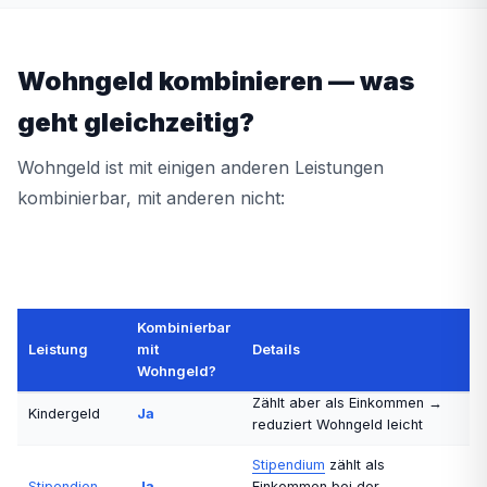
Wohngeld kombinieren — was
geht gleichzeitig?
Wohngeld ist mit einigen anderen Leistungen
kombinierbar, mit anderen nicht:
Kombinierbar
Gegenseitiger Ausschluss (§
Leistung
mit
Details
BAföG
Nein
20 WoGG)
Wohngeld?
Zählt aber als Einkommen →
Kindergeld
Ja
reduziert Wohngeld leicht
Stipendium
zählt als
Stipendien
Ja
Einkommen bei der