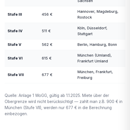
Sachsen
Hannover, Magdeburg,
Stufe III
456 €
Rostock
Köln, Düsseldorf,
Stufe IV
511 €
Stuttgart
Stufe V
562 €
Berlin, Hamburg, Bonn
München (Umland),
Stufe VI
615 €
Frankfurt Umland
München, Frankfurt,
Stufe VII
677 €
Freiburg
Quelle: Anlage 1 WoGG, gültig ab 1.1.2025. Miete über der
Obergrenze wird nicht berücksichtigt — zahlt man z.B. 900 € in
München (Stufe VII), werden nur 677 € in die Berechnung
einbezogen.