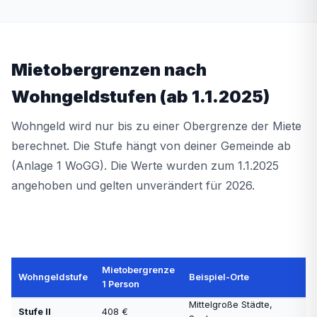
Mietobergrenzen nach
Wohngeldstufen (ab 1.1.2025)
Wohngeld wird nur bis zu einer Obergrenze der Miete
berechnet. Die Stufe hängt von deiner Gemeinde ab
(Anlage 1 WoGG). Die Werte wurden zum 1.1.2025
angehoben und gelten unverändert für 2026.
Kleinstädte Thüringen,
Mietobergrenze
Stufe I
361 €
Wohngeldstufe
Beispiel-Orte
Sachsen-Anhalt
1 Person
Mittelgroße Städte,
Stufe II
408 €