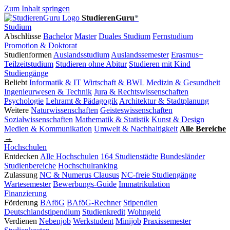
Zum Inhalt springen
StudierenGuru
*
Studium
Abschlüsse
Bachelor
Master
Duales Studium
Fernstudium
Promotion & Doktorat
Studienformen
Auslandsstudium
Auslandssemester
Erasmus+
Teilzeitstudium
Studieren ohne Abitur
Studieren mit Kind
Studiengänge
Beliebt
Informatik & IT
Wirtschaft & BWL
Medizin & Gesundheit
Ingenieurwesen & Technik
Jura & Rechtswissenschaften
Psychologie
Lehramt & Pädagogik
Architektur & Stadtplanung
Weitere
Naturwissenschaften
Geisteswissenschaften
Sozialwissenschaften
Mathematik & Statistik
Kunst & Design
Medien & Kommunikation
Umwelt & Nachhaltigkeit
Alle Bereiche
→
Hochschulen
Entdecken
Alle Hochschulen
164 Studienstädte
Bundesländer
Studienbereiche
Hochschulranking
Zulassung
NC & Numerus Clausus
NC-freie Studiengänge
Wartesemester
Bewerbungs-Guide
Immatrikulation
Finanzierung
Förderung
BAföG
BAföG-Rechner
Stipendien
Deutschlandstipendium
Studienkredit
Wohngeld
Verdienen
Nebenjob
Werkstudent
Minijob
Praxissemester