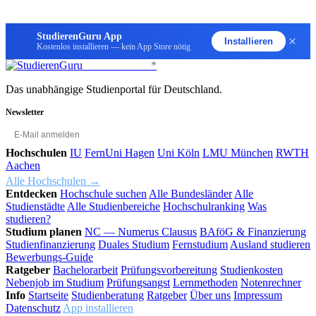
StudierenGuru App
×
Installieren
Kostenlos installieren — kein App Store nötig
StudierenGuru
*
Das unabhängige Studienportal für Deutschland.
Newsletter
OK
Hochschulen
IU
FernUni Hagen
Uni Köln
LMU München
RWTH
Aachen
Alle Hochschulen →
Entdecken
Hochschule suchen
Alle Bundesländer
Alle
Studienstädte
Alle Studienbereiche
Hochschulranking
Was
studieren?
Studium planen
NC — Numerus Clausus
BAföG & Finanzierung
Studienfinanzierung
Duales Studium
Fernstudium
Ausland studieren
Bewerbungs-Guide
Ratgeber
Bachelorarbeit
Prüfungsvorbereitung
Studienkosten
Nebenjob im Studium
Prüfungsangst
Lernmethoden
Notenrechner
Info
Startseite
Studienberatung
Ratgeber
Über uns
Impressum
Datenschutz
App installieren