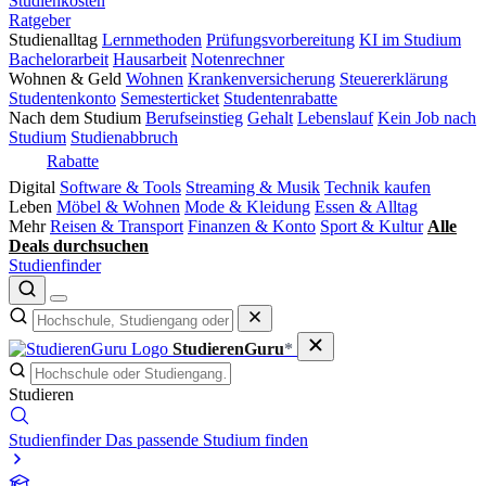
Studienkosten
Ratgeber
Studienalltag
Lernmethoden
Prüfungsvorbereitung
KI im Studium
Bachelorarbeit
Hausarbeit
Notenrechner
Wohnen & Geld
Wohnen
Krankenversicherung
Steuererklärung
Studentenkonto
Semesterticket
Studentenrabatte
Nach dem Studium
Berufseinstieg
Gehalt
Lebenslauf
Kein Job nach
Studium
Studienabbruch
Rabatte
Digital
Software & Tools
Streaming & Musik
Technik kaufen
Leben
Möbel & Wohnen
Mode & Kleidung
Essen & Alltag
Mehr
Reisen & Transport
Finanzen & Konto
Sport & Kultur
Alle
Deals durchsuchen
Studienfinder
StudierenGuru
*
Studieren
Studienfinder
Das passende Studium finden