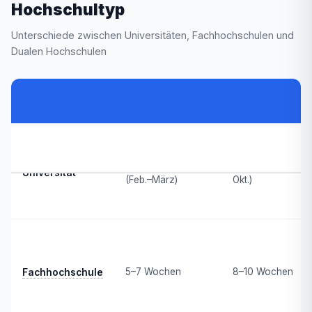
Hochschultyp
Unterschiede zwischen Universitäten, Fachhochschulen und
Dualen Hochschulen
Wintersemester-
Sommersemeste
Hochschultyp
Ferien
Ferien
6–8 Wochen
10–14 Wochen (Ju
Universität
(Feb.–März)
Okt.)
5–7 Wochen
8–10 Wochen
Fachhochschule