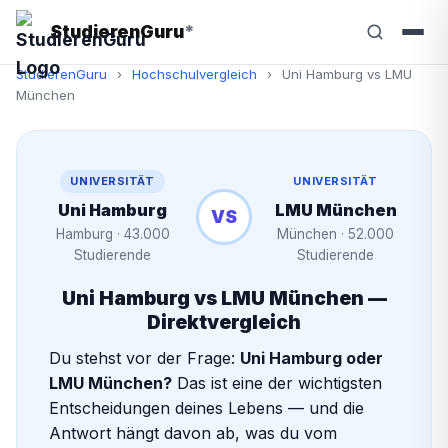
StudierenGuru
*
StudierenGuru
›
Hochschulvergleich
›
Uni Hamburg vs LMU
München
UNIVERSITÄT
UNIVERSITÄT
Uni Hamburg
LMU München
VS
Hamburg · 43.000
München · 52.000
Studierende
Studierende
Uni Hamburg vs LMU München —
Direktvergleich
Du stehst vor der Frage:
Uni Hamburg oder
LMU München?
Das ist eine der wichtigsten
Entscheidungen deines Lebens — und die
Antwort hängt davon ab, was du vom