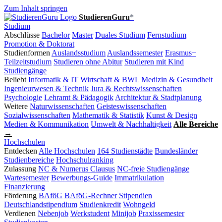
Zum Inhalt springen
StudierenGuru
*
Studium
Abschlüsse
Bachelor
Master
Duales Studium
Fernstudium
Promotion & Doktorat
Studienformen
Auslandsstudium
Auslandssemester
Erasmus+
Teilzeitstudium
Studieren ohne Abitur
Studieren mit Kind
Studiengänge
Beliebt
Informatik & IT
Wirtschaft & BWL
Medizin & Gesundheit
Ingenieurwesen & Technik
Jura & Rechtswissenschaften
Psychologie
Lehramt & Pädagogik
Architektur & Stadtplanung
Weitere
Naturwissenschaften
Geisteswissenschaften
Sozialwissenschaften
Mathematik & Statistik
Kunst & Design
Medien & Kommunikation
Umwelt & Nachhaltigkeit
Alle Bereiche
→
Hochschulen
Entdecken
Alle Hochschulen
164 Studienstädte
Bundesländer
Studienbereiche
Hochschulranking
Zulassung
NC & Numerus Clausus
NC-freie Studiengänge
Wartesemester
Bewerbungs-Guide
Immatrikulation
Finanzierung
Förderung
BAföG
BAföG-Rechner
Stipendien
Deutschlandstipendium
Studienkredit
Wohngeld
Verdienen
Nebenjob
Werkstudent
Minijob
Praxissemester