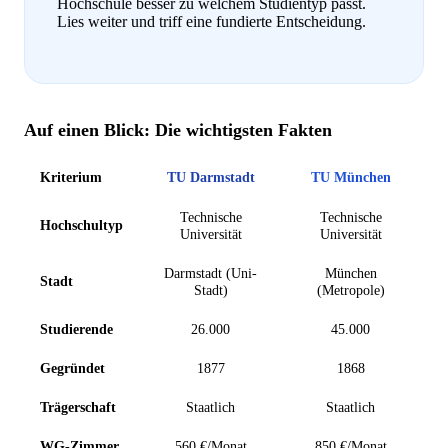
Hochschule besser zu welchem Studientyp passt.
Lies weiter und triff eine fundierte Entscheidung.
Auf einen Blick: Die wichtigsten Fakten
Kriterium
TU Darmstadt
TU München
Technische
Technische
Hochschultyp
Universität
Universität
Darmstadt (Uni-
München
Stadt
Stadt)
(Metropole)
Studierende
26.000
45.000
Gegründet
1877
1868
Trägerschaft
Staatlich
Staatlich
WG-Zimmer
560 €/Monat
850 €/Monat