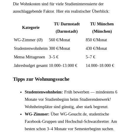
Die Wohnkosten sind für viele Studieninteressierte der
ausschlaggebende Faktor. Hier ein realistischer Überblick:
TU Darmstadt
TU München
Kategorie
(Darmstadt)
(München)
WG-Zimmer (Ø)
560 €/Monat
850 €/Monat
Studentenwohnheim
300 €/Monat
430 €/Monat
Mensa Mittagessen
3–5 €
5–7 €
Jahresbudget gesamt
10.000–13.000 €
14.000–18.000 €
Tipps zur Wohnungssuche
Studentenwohnheim:
Früh bewerben — mindestens 6
Monate vor Studienbeginn beim Studierendenwerk!
Wohnheimplätze sind günstig, aber stark begrenzt.
WG-Zimmer:
Über WG-Gesucht.de, studentische
Facebook-Gruppen und Hochschul-Schwarzbretter. Am
besten schon 3–4 Monate vor Semesterbeginn suchen.