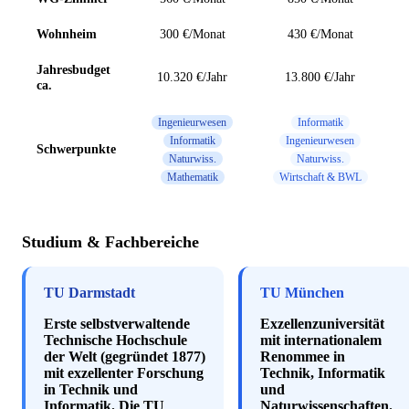
Wohnheim
300 €/Monat
430 €/Monat
Jahresbudget
10.320 €/Jahr
13.800 €/Jahr
ca.
Ingenieurwesen
Informatik
Informatik
Ingenieurwesen
Schwerpunkte
Naturwiss.
Naturwiss.
Mathematik
Wirtschaft & BWL
Studium & Fachbereiche
TU Darmstadt
TU München
Erste selbstverwaltende
Exzellenzuniversität
Technische Hochschule
mit internationalem
der Welt (gegründet 1877)
Renommee in
mit exzellenter Forschung
Technik, Informatik
in Technik und
und
Informatik. Die TU
Naturwissenschaften.