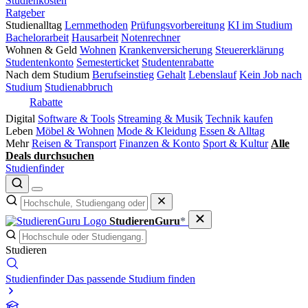
Studienkosten
Ratgeber
Studienalltag
Lernmethoden
Prüfungsvorbereitung
KI im Studium
Bachelorarbeit
Hausarbeit
Notenrechner
Wohnen & Geld
Wohnen
Krankenversicherung
Steuererklärung
Studentenkonto
Semesterticket
Studentenrabatte
Nach dem Studium
Berufseinstieg
Gehalt
Lebenslauf
Kein Job nach
Studium
Studienabbruch
Rabatte
Digital
Software & Tools
Streaming & Musik
Technik kaufen
Leben
Möbel & Wohnen
Mode & Kleidung
Essen & Alltag
Mehr
Reisen & Transport
Finanzen & Konto
Sport & Kultur
Alle
Deals durchsuchen
Studienfinder
StudierenGuru
*
Studieren
Studienfinder
Das passende Studium finden