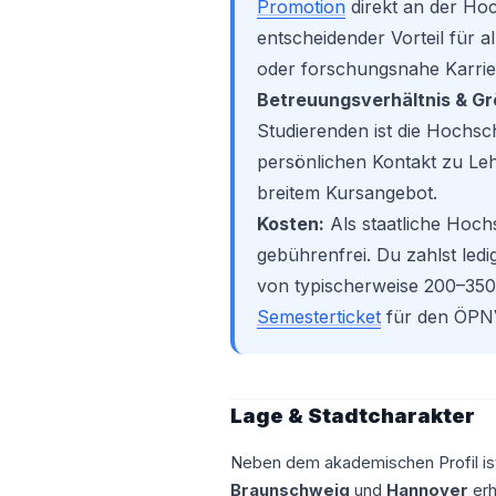
Promotion
direkt an der Ho
entscheidender Vorteil für a
oder forschungsnahe Karrie
Betreuungsverhältnis & Gr
Studierenden ist die Hochsc
persönlichen Kontakt zu Leh
breitem Kursangebot.
Kosten:
Als staatliche Hoch
gebührenfrei. Du zahlst ledi
von typischerweise 200–350 
Semesterticket
für den ÖPNV
Lage & Stadtcharakter
Neben dem akademischen Profil ist 
Braunschweig
und
Hannover
erh