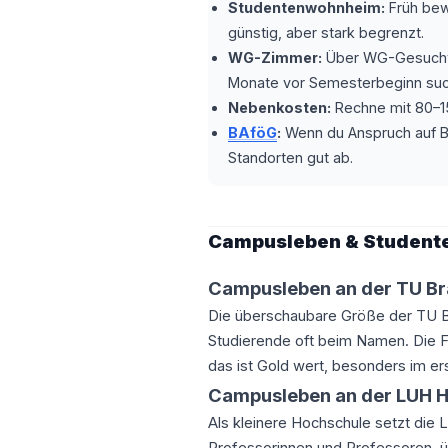
Studentenwohnheim:
Früh bew
günstig, aber stark begrenzt.
WG-Zimmer:
Über WG-Gesucht.
Monate vor Semesterbeginn suc
Nebenkosten:
Rechne mit 80–15
BAföG
:
Wenn du Anspruch auf BA
Standorten gut ab.
Campusleben & Student
Campusleben an der TU B
Die überschaubare Größe der TU B
Studierende oft beim Namen. Die Fa
das ist Gold wert, besonders im e
Campusleben an der LUH 
Als kleinere Hochschule setzt die