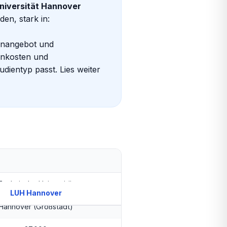
Universität Hannover
en, stark in:
ienangebot und
hnkosten und
ientyp passt. Lies weiter
Technische Universität
LUH Hannover
Hannover (Großstadt)