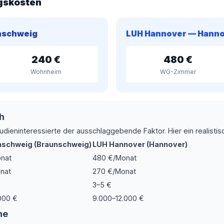
gskosten
nschweig
LUH Hannover — Hann
240 €
480 €
Wohnheim
WG-Zimmer
h
udieninteressierte der ausschlaggebende Faktor. Hier ein realistis
nschweig (Braunschweig)
LUH Hannover (Hannover)
nat
480 €/Monat
nat
270 €/Monat
3–5 €
000 €
9.000–12.000 €
he