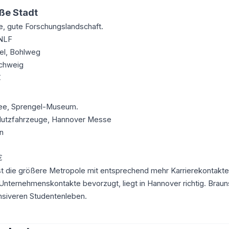
ße Stadt
, gute Forschungslandschaft.
 NLF
el, Bohlweg
schweig
€
see, Sprengel-Museum.
Nutzfahrzeuge, Hannover Messe
en
€
t die größere Metropole mit entsprechend mehr Karrierekontakte
nternehmenskontakte bevorzugt, liegt in Hannover richtig. Brau
nsiveren Studentenleben.