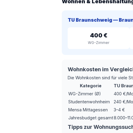
Wohnen & Lebenshaltun
TU Braunschweig — Brau
400 €
WG-Zimmer
Wohnkosten im Vergleic
Die Wohnkosten sind für viele St
Kategorie
TU Brau
WG-Zimmer (Ø)
400 €/Mo
Studentenwohnheim
240 €/Mo
Mensa Mittagessen
3–4 €
Jahresbudget gesamt
8.000–11.
Tipps zur Wohnungssuc