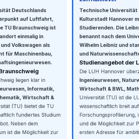
sität Deutschlands
Technische Universität
rpunkt auf Luftfahrt,
Kulturstadt Hannover m
Die TU Braunschweig ist
Studierenden. Die Leibn
andort einmalig in
benannt nach dem Unive
 und Volkswagen als
Wilhelm Leibniz und sta
nt für Maschinenbau,
und Naturwissenschaft
Studienangebot der 
haftsingenieurwesen.
 Braunschweig
Die LUH Hannover überz
weig liegen klar in
Ingenieurwesen, Naturw
ieurwesen, Informatik,
Wirtschaft & BWL, Mat
hematik, Wirtschaft &
Universität (TU) ist die
sität (TU) bietet die TU
wissenschaftlich breit auf
ftlich fundiertes Studium
Forschungsprofilierung, 
ebot. Neben dem
und die Möglichkeit zur 
m ist die Möglichkeit zur
ersten Adresse für ambit