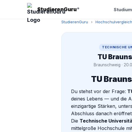
StudierenGuru
*
Studium
StudierenGuru
›
Hochschulvergleic
TECHNISCHE U
TU Braun
Braunschweig · 20.
TU Brauns
Du stehst vor der Frage:
T
deines Lebens — und die A
einzigartige Stärken, unte
Abschluss danach eröffnet
Die
Technische Universit
mittelgroße Hochschule mit