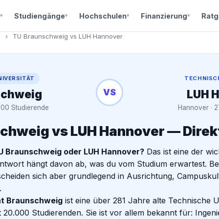
Studiengänge
Hochschulen
Finanzierung
Ratg
h
›
TU Braunschweig vs LUH Hannover
NIVERSITÄT
TECHNISCH
VS
schweig
LUH 
000 Studierende
Hannover · 2
chweig vs LUH Hannover — Direk
U Braunschweig oder LUH Hannover?
Das ist eine der wi
ntwort hängt davon ab, was du vom Studium erwartest. B
rscheiden sich aber grundlegend in Ausrichtung, Campuskul
.
ät Braunschweig
ist eine über 281 Jahre alte Technische U
 20.000 Studierenden. Sie ist vor allem bekannt für: Ingen