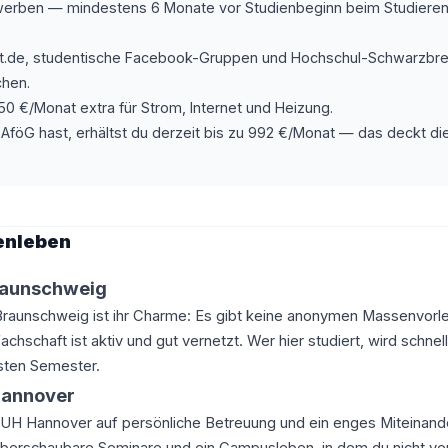
erben — mindestens 6 Monate vor Studienbeginn beim Studiere
de, studentische Facebook-Gruppen und Hochschul-Schwarzbret
hen.
0 €/Monat extra für Strom, Internet und Heizung.
föG hast, erhältst du derzeit bis zu 992 €/Monat — das deckt d
enleben
raunschweig
raunschweig ist ihr Charme: Es gibt keine anonymen Massenvor
chschaft ist aktiv und gut vernetzt. Wer hier studiert, wird schn
rsten Semester.
Hannover
 LUH Hannover auf persönliche Betreuung und ein enges Miteinand