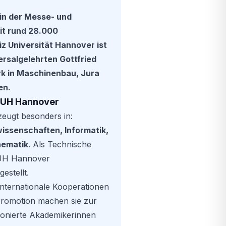
 in der Messe- und
it rund 28.000
iz Universität Hannover ist
rsalgelehrten Gottfried
rk in Maschinenbau, Jura
en.
LUH Hannover
eugt besonders in:
issenschaften, Informatik,
hematik
. Als Technische
 LUH Hannover
gestellt.
internationale Kooperationen
Promotion machen sie zur
ionierte Akademikerinnen