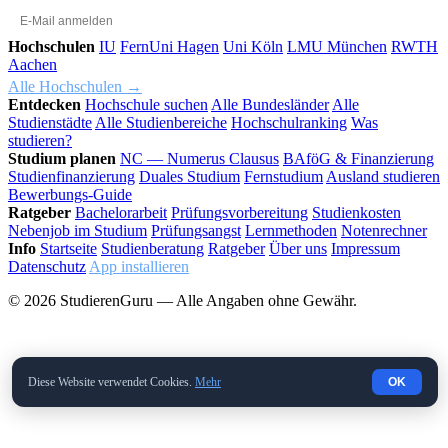
OK
Hochschulen
IU
FernUni Hagen
Uni Köln
LMU München
RWTH
Aachen
Alle Hochschulen →
Entdecken
Hochschule suchen
Alle Bundesländer
Alle
Studienstädte
Alle Studienbereiche
Hochschulranking
Was
studieren?
Studium planen
NC — Numerus Clausus
BAföG & Finanzierung
Studienfinanzierung
Duales Studium
Fernstudium
Ausland studieren
Bewerbungs-Guide
Ratgeber
Bachelorarbeit
Prüfungsvorbereitung
Studienkosten
Nebenjob im Studium
Prüfungsangst
Lernmethoden
Notenrechner
Info
Startseite
Studienberatung
Ratgeber
Über uns
Impressum
Datenschutz
App installieren
© 2026 StudierenGuru — Alle Angaben ohne Gewähr.
Diese Website verwendet Cookies.
Mehr
OK