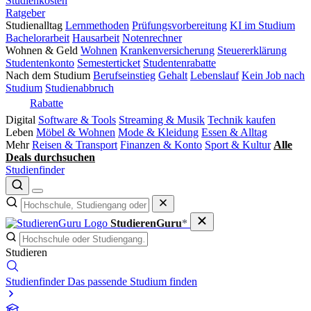
Studienkosten
Ratgeber
Studienalltag
Lernmethoden
Prüfungsvorbereitung
KI im Studium
Bachelorarbeit
Hausarbeit
Notenrechner
Wohnen & Geld
Wohnen
Krankenversicherung
Steuererklärung
Studentenkonto
Semesterticket
Studentenrabatte
Nach dem Studium
Berufseinstieg
Gehalt
Lebenslauf
Kein Job nach
Studium
Studienabbruch
Rabatte
Digital
Software & Tools
Streaming & Musik
Technik kaufen
Leben
Möbel & Wohnen
Mode & Kleidung
Essen & Alltag
Mehr
Reisen & Transport
Finanzen & Konto
Sport & Kultur
Alle
Deals durchsuchen
Studienfinder
StudierenGuru
*
Studieren
Studienfinder
Das passende Studium finden