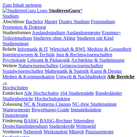
Zum Inhalt springen
StudierenGuru
*
Studium
Abschlüsse
Bachelor
Master
Duales Studium
Fernstudium
Promotion & Doktorat
Studienformen
Auslandsstudium
Auslandssemester
Erasmus+
Teilzeitstudium
Studieren ohne Abitur
Studieren mit Kind
Studiengänge
Beliebt
Informatik & IT
Wirtschaft & BWL
Medizin & Gesundheit
Ingenieurwesen & Technik
Jura & Rechtswissenschaften
Psychologie
Lehramt & Pädagogik
Architektur & Stadtplanung
Weitere
Naturwissenschaften
Geisteswissenschaften
Sozialwissenschaften
Mathematik & Statistik
Kunst & Design
Medien & Kommunikation
Umwelt & Nachhaltigkeit
Alle Bereiche
→
Hochschulen
Entdecken
Alle Hochschulen
164 Studienstädte
Bundesländer
Studienbereiche
Hochschulranking
Zulassung
NC & Numerus Clausus
NC-freie Studiengänge
Wartesemester
Bewerbungs-Guide
Immatrikulation
Finanzierung
Förderung
BAföG
BAföG-Rechner
Stipendien
Deutschlandstipendium
Studienkredit
Wohngeld
Verdienen
Nebenjob
Werkstudent
Minijob
Praxissemester