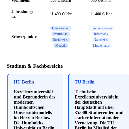
Wohnheim
330 €/Monat
330 €/Monat
Jahresbudget
11.400 €/Jahr
11.400 €/Jahr
ca.
Geisteswiss.
Ingenieurwesen
Naturwiss.
Informatik
Schwerpunkte
Sozialwiss.
Naturwiss.
Medizin
Mathematik
Studium & Fachbereiche
HU Berlin
TU Berlin
Exzellenzuniversität
Technische
und Begründerin des
Exzellenzuniversität in
modernen
der deutschen
Humboldtschen
Hauptstadt mit über
Universitätsmodells
35.000 Studierenden und
im Herzen Berlins.
starker internationaler
Die Humboldt-
Vernetzung. Die TU
Universität zu Berlin
Berlin ist Mitglied der