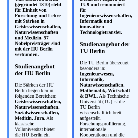
(gegründet 1810) steht
TU9 und renommiert
für Einheit von
für
Forschung und Lehre
Ingenieurwissenschaften,
mit Stärken in
Informatik und
Geisteswissenschaften,
innovativen
Naturwissenschaften
Technologietransfer.
und Medizin. 57
Nobelpreisträger sind
Studienangebot der
mit der HU Berlin
TU Berlin
verbunden.
Die TU Berlin überzeugt
Studienangebot
besonders in:
der HU Berlin
Ingenieurwesen,
Informatik,
Die Stärken der HU
Naturwissenschaften,
Berlin liegen klar in
Mathematik, Wirtschaft
folgenden Bereichen:
& BWL
. Als Technische
Geisteswissenschaften,
Universität (TU) ist die
Naturwissenschaften,
TU Berlin
Sozialwissenschaften,
wissenschaftlich breit
Medizin, Jura
. Als
aufgestellt.
klassische
Forschungsprofilierung,
Volluniversität bietet
internationale
die HU Berlin ein
Kooperationen und die