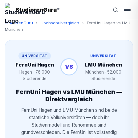
StudierenGuru
*
StudierenGuru
›
Hochschulvergleich
›
FernUni Hagen vs LMU
München
UNIVERSITÄT
UNIVERSITÄT
FernUni Hagen
LMU München
VS
Hagen · 76.000
München · 52.000
Studierende
Studierende
FernUni Hagen vs LMU München —
Direktvergleich
FernUni Hagen und LMU München sind beide
staatliche Volluniversitäten — doch ihr
Studienmodell und Renommee sind
grundverschieden. Die FernUni ist vollständig