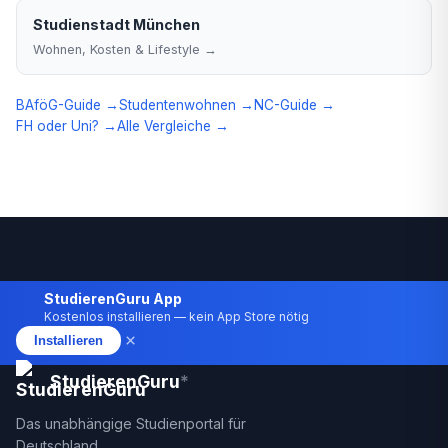
Studienstadt München
Wohnen, Kosten & Lifestyle →
BAföG-Guide →
Studentenwohnen →
NC-Guide →
FH oder Uni? →
Alle Vergleiche →
StudierenGuru App
Kostenlos installieren — kein App Store nötig
×
Installieren
StudierenGuru
*
Das unabhängige Studienportal für
Deutschland.