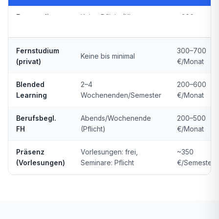
Fernstudium
Keine Pflicht (Klausuren
~300
Studienform
Präsenz
Kosten
(staatlich)
vor Ort)
€/Semester
Fernstudium
300–700
Keine bis minimal
(privat)
€/Monat
Blended
2–4
200–600
Learning
Wochenenden/Semester
€/Monat
Berufsbegl.
Abends/Wochenende
200–500
FH
(Pflicht)
€/Monat
Präsenz
Vorlesungen: frei,
~350
(Vorlesungen)
Seminare: Pflicht
€/Semester