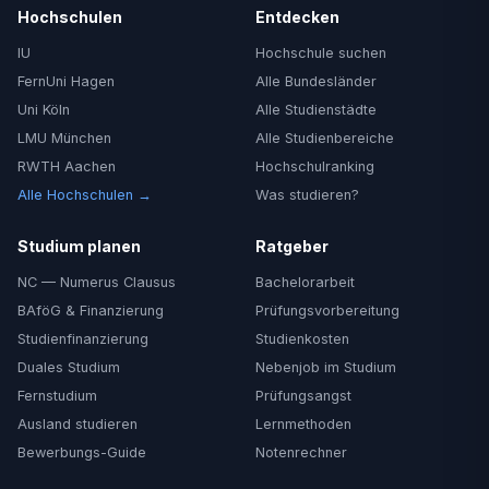
Hochschulen
Entdecken
IU
Hochschule suchen
FernUni Hagen
Alle Bundesländer
Uni Köln
Alle Studienstädte
LMU München
Alle Studienbereiche
RWTH Aachen
Hochschulranking
Alle Hochschulen →
Was studieren?
Studium planen
Ratgeber
NC — Numerus Clausus
Bachelorarbeit
BAföG & Finanzierung
Prüfungsvorbereitung
Studienfinanzierung
Studienkosten
Duales Studium
Nebenjob im Studium
Fernstudium
Prüfungsangst
Ausland studieren
Lernmethoden
Bewerbungs-Guide
Notenrechner