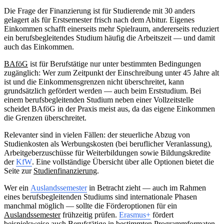
Die Frage der Finanzierung ist für Studierende mit 30 anders
gelagert als für Erstsemester frisch nach dem Abitur. Eigenes
Einkommen schafft einerseits mehr Spielraum, andererseits reduziert
ein berufsbegleitendes Studium häufig die Arbeitszeit — und damit
auch das Einkommen.
BAföG
ist für Berufstätige nur unter bestimmten Bedingungen
zugänglich: Wer zum Zeitpunkt der Einschreibung unter 45 Jahre alt
ist und die Einkommensgrenzen nicht überschreitet, kann
grundsätzlich gefördert werden — auch beim Erststudium. Bei
einem berufsbegleitenden Studium neben einer Vollzeitstelle
scheidet BAföG in der Praxis meist aus, da das eigene Einkommen
die Grenzen überschreitet.
Relevanter sind in vielen Fällen: der steuerliche Abzug von
Studienkosten als Werbungskosten (bei beruflicher Veranlassung),
Arbeitgeberzuschüsse für Weiterbildungen sowie Bildungskredite
der
KfW
. Eine vollständige Übersicht über alle Optionen bietet die
Seite zur
Studienfinanzierung
.
Wer ein
Auslandssemester
in Betracht zieht — auch im Rahmen
eines berufsbegleitenden Studiums sind internationale Phasen
manchmal möglich — sollte die Förderoptionen für ein
Auslandssemester
frühzeitig prüfen.
Erasmus+
fördert
beispielsweise auch Berufstätige in bestimmten Programmformaten.