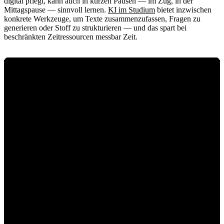
digital pflegt, kann auch in kurzen Pausen — im Zug, in der
Mittagspause — sinnvoll lernen.
KI im Studium
bietet inzwischen
konkrete Werkzeuge, um Texte zusammenzufassen, Fragen zu
generieren oder Stoff zu strukturieren — und das spart bei
beschränkten Zeitressourcen messbar Zeit.