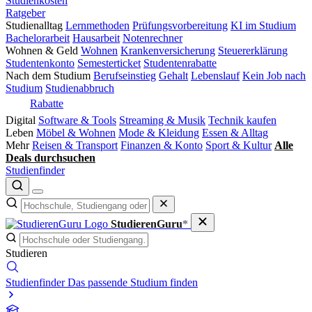
Studienkosten
Ratgeber
Studienalltag
Lernmethoden
Prüfungsvorbereitung
KI im Studium
Bachelorarbeit
Hausarbeit
Notenrechner
Wohnen & Geld
Wohnen
Krankenversicherung
Steuererklärung
Studentenkonto
Semesterticket
Studentenrabatte
Nach dem Studium
Berufseinstieg
Gehalt
Lebenslauf
Kein Job nach
Studium
Studienabbruch
Rabatte
Digital
Software & Tools
Streaming & Musik
Technik kaufen
Leben
Möbel & Wohnen
Mode & Kleidung
Essen & Alltag
Mehr
Reisen & Transport
Finanzen & Konto
Sport & Kultur
Alle
Deals durchsuchen
Studienfinder
StudierenGuru
*
Studieren
Studienfinder
Das passende Studium finden