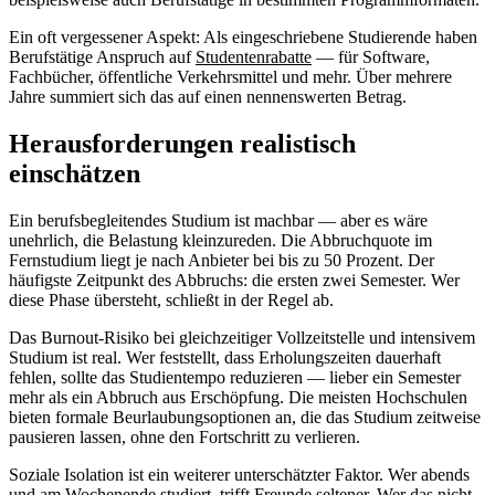
Ein oft vergessener Aspekt: Als eingeschriebene Studierende haben
Berufstätige Anspruch auf
Studentenrabatte
— für Software,
Fachbücher, öffentliche Verkehrsmittel und mehr. Über mehrere
Jahre summiert sich das auf einen nennenswerten Betrag.
Herausforderungen realistisch
einschätzen
Ein berufsbegleitendes Studium ist machbar — aber es wäre
unehrlich, die Belastung kleinzureden. Die Abbruchquote im
Fernstudium liegt je nach Anbieter bei bis zu 50 Prozent. Der
häufigste Zeitpunkt des Abbruchs: die ersten zwei Semester. Wer
diese Phase übersteht, schließt in der Regel ab.
Das Burnout-Risiko bei gleichzeitiger Vollzeitstelle und intensivem
Studium ist real. Wer feststellt, dass Erholungszeiten dauerhaft
fehlen, sollte das Studientempo reduzieren — lieber ein Semester
mehr als ein Abbruch aus Erschöpfung. Die meisten Hochschulen
bieten formale Beurlaubungsoptionen an, die das Studium zeitweise
pausieren lassen, ohne den Fortschritt zu verlieren.
Soziale Isolation ist ein weiterer unterschätzter Faktor. Wer abends
und am Wochenende studiert, trifft Freunde seltener. Wer das nicht