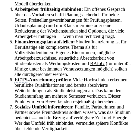
Modell überdenken.
Arbeitgeber frühzeitig einbinden:
Ein offenes Gespräch
über das Vorhaben schafft Planungssicherheit für beide
Seiten. Freistellungsvereinbarungen für Prüfungsphasen,
Urlaubsplanung rund um Klausurtermine oder eine
Reduzierung der Wochenstunden sind Optionen, die viele
Arbeitgeber mittragen — wenn man rechtzeitig fragt.
Finanzierungsplan aufstellen:
Studienfinanzierung
ist für
Berufstätige ein komplexeres Thema als für
Vollzeitstudentinnen. Eigenes Einkommen, mögliche
Arbeitgeberzuschüsse, steuerliche Absetzbarkeit von
Studienkosten als Werbungskosten und
BAföG
(für unter 45-
Jährige unter bestimmten Voraussetzungen möglich) sollten
alle durchgerechnet werden.
ECTS
-Anrechnung prüfen:
Viele Hochschulen erkennen
berufliche Qualifikationen und bereits absolvierte
Weiterbildungen als Studienleistungen an. Das kann den
Studienumfang um mehrere Semester verkürzen. Dieser
Punkt wird von Bewerbenden regelmäßig übersehen.
Soziales Umfeld informieren:
Familie, Partnerinnen und
Partner sowie Freundeskreis sollten wissen, was das Studium
bedeutet — auch in Bezug auf verfügbare Zeit und Energie.
Wer das Umfeld früh einbindet, vermeidet spätere Konflikte
über fehlende Verfügbarkeit.