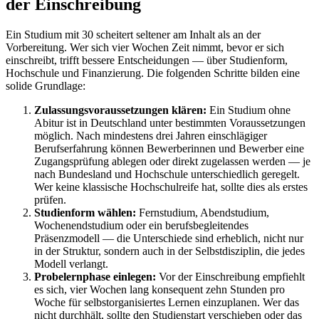
der Einschreibung
Ein Studium mit 30 scheitert seltener am Inhalt als an der
Vorbereitung. Wer sich vier Wochen Zeit nimmt, bevor er sich
einschreibt, trifft bessere Entscheidungen — über Studienform,
Hochschule und Finanzierung. Die folgenden Schritte bilden eine
solide Grundlage:
Zulassungsvoraussetzungen klären:
Ein Studium ohne
Abitur ist in Deutschland unter bestimmten Voraussetzungen
möglich. Nach mindestens drei Jahren einschlägiger
Berufserfahrung können Bewerberinnen und Bewerber eine
Zugangsprüfung ablegen oder direkt zugelassen werden — je
nach Bundesland und Hochschule unterschiedlich geregelt.
Wer keine klassische Hochschulreife hat, sollte dies als erstes
prüfen.
Studienform wählen:
Fernstudium, Abendstudium,
Wochenendstudium oder ein berufsbegleitendes
Präsenzmodell — die Unterschiede sind erheblich, nicht nur
in der Struktur, sondern auch in der Selbstdisziplin, die jedes
Modell verlangt.
Probelernphase einlegen:
Vor der Einschreibung empfiehlt
es sich, vier Wochen lang konsequent zehn Stunden pro
Woche für selbstorganisiertes Lernen einzuplanen. Wer das
nicht durchhält, sollte den Studienstart verschieben oder das