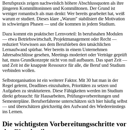
Berufspraxis zeigen nachweislich höhere Abschlussquoten als ihre
jüngeren Kommilitoninnen und Kommilitonen. Der Grund ist
weniger romantisch als man denkt: Wer bereits gearbeitet hat, weiß
warum er studiert. Dieses klare „Warum" stabilisiert die Motivation
in schwierigen Phasen — und die kommen in jedem Studium.
Dazu kommt ein praktischer Lernvorteil: In berufsnahen Modulen
— etwa Betriebswirtschaft, Projektmanagement oder Recht —
reduziert Vorwissen aus dem Berufsleben den tatsächlichen
Lernaufwand spürbar. Wer bereits in einem Unternehmen
Jahresabschlüsse gesehen, Meetings moderiert oder Verträge geprüft
hat, muss Grundkonzepte nicht von null aufbauen. Das spart Zeit —
und Zeit ist die knappste Ressource für alle, die Beruf und Studium
verbinden wollen.
Selbstorganisation ist ein weiterer Faktor. Mit 30 hat man in der
Regel gelernt, Deadlines einzuhalten, Prioritäten zu setzen und
Aufgaben zu strukturieren. Diese Fähigkeiten werden im Studium
direkt gebraucht: für Hausarbeiten, Prüfungsvorbereitungen und
Semesterpläne. Berufserfahrene unterschätzen sich hier häufig selbst
— und überschätzen gleichzeitig den Aufwand des Wiedereinstiegs
ins Lernen.
Die wichtigsten Vorbereitungsschritte vor