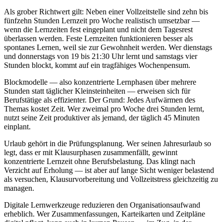
Als grober Richtwert gilt: Neben einer Vollzeitstelle sind zehn bis
fünfzehn Stunden Lernzeit pro Woche realistisch umsetzbar —
wenn die Lernzeiten fest eingeplant und nicht dem Tagesrest
überlassen werden. Feste Lernzeiten funktionieren besser als
spontanes Lernen, weil sie zur Gewohnheit werden. Wer dienstags
und donnerstags von 19 bis 21:30 Uhr lernt und samstags vier
Stunden blockt, kommt auf ein tragfähiges Wochenpensum.
Blockmodelle — also konzentrierte Lernphasen über mehrere
Stunden statt täglicher Kleinsteinheiten — erweisen sich für
Berufstätige als effizienter. Der Grund: Jedes Aufwärmen des
Themas kostet Zeit. Wer zweimal pro Woche drei Stunden lernt,
nutzt seine Zeit produktiver als jemand, der täglich 45 Minuten
einplant.
Urlaub gehört in die Prüfungsplanung. Wer seinen Jahresurlaub so
legt, dass er mit Klausurphasen zusammenfällt, gewinnt
konzentrierte Lernzeit ohne Berufsbelastung. Das klingt nach
Verzicht auf Erholung — ist aber auf lange Sicht weniger belastend
als versuchen, Klausurvorbereitung und Vollzeitstress gleichzeitig zu
managen.
Digitale Lernwerkzeuge reduzieren den Organisationsaufwand
erheblich. Wer Zusammenfassungen, Karteikarten und Zeitpläne