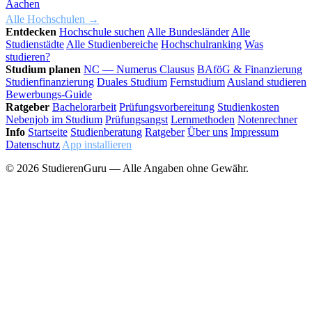
Aachen
Alle Hochschulen →
Entdecken
Hochschule suchen
Alle Bundesländer
Alle
Studienstädte
Alle Studienbereiche
Hochschulranking
Was
studieren?
Studium planen
NC — Numerus Clausus
BAföG & Finanzierung
Studienfinanzierung
Duales Studium
Fernstudium
Ausland studieren
Bewerbungs-Guide
Ratgeber
Bachelorarbeit
Prüfungsvorbereitung
Studienkosten
Nebenjob im Studium
Prüfungsangst
Lernmethoden
Notenrechner
Info
Startseite
Studienberatung
Ratgeber
Über uns
Impressum
Datenschutz
App installieren
© 2026 StudierenGuru — Alle Angaben ohne Gewähr.