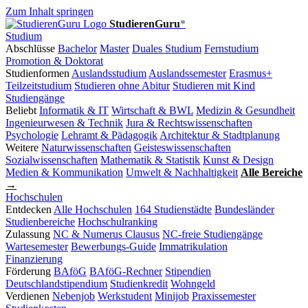
Zum Inhalt springen
StudierenGuru
*
Studium
Abschlüsse
Bachelor
Master
Duales Studium
Fernstudium
Promotion & Doktorat
Studienformen
Auslandsstudium
Auslandssemester
Erasmus+
Teilzeitstudium
Studieren ohne Abitur
Studieren mit Kind
Studiengänge
Beliebt
Informatik & IT
Wirtschaft & BWL
Medizin & Gesundheit
Ingenieurwesen & Technik
Jura & Rechtswissenschaften
Psychologie
Lehramt & Pädagogik
Architektur & Stadtplanung
Weitere
Naturwissenschaften
Geisteswissenschaften
Sozialwissenschaften
Mathematik & Statistik
Kunst & Design
Medien & Kommunikation
Umwelt & Nachhaltigkeit
Alle Bereiche
→
Hochschulen
Entdecken
Alle Hochschulen
164 Studienstädte
Bundesländer
Studienbereiche
Hochschulranking
Zulassung
NC & Numerus Clausus
NC-freie Studiengänge
Wartesemester
Bewerbungs-Guide
Immatrikulation
Finanzierung
Förderung
BAföG
BAföG-Rechner
Stipendien
Deutschlandstipendium
Studienkredit
Wohngeld
Verdienen
Nebenjob
Werkstudent
Minijob
Praxissemester