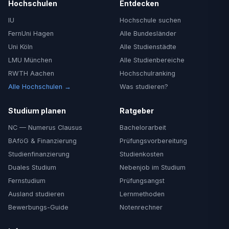
Hochschulen
Entdecken
IU
Hochschule suchen
FernUni Hagen
Alle Bundesländer
Uni Köln
Alle Studienstädte
LMU München
Alle Studienbereiche
RWTH Aachen
Hochschulranking
Alle Hochschulen →
Was studieren?
Studium planen
Ratgeber
NC — Numerus Clausus
Bachelorarbeit
BAföG & Finanzierung
Prüfungsvorbereitung
Studienfinanzierung
Studienkosten
Duales Studium
Nebenjob im Studium
Fernstudium
Prüfungsangst
Ausland studieren
Lernmethoden
Bewerbungs-Guide
Notenrechner