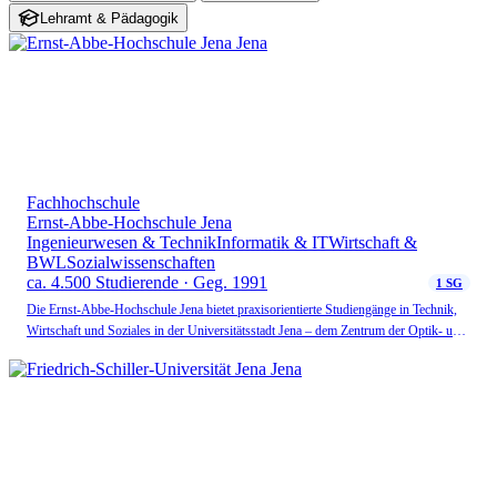
Lehramt & Pädagogik
Fachhochschule
Ernst-Abbe-Hochschule Jena
Ingenieurwesen & Technik
Informatik & IT
Wirtschaft &
BWL
Sozialwissenschaften
ca. 4.500 Studierende · Geg. 1991
1 SG
Die Ernst-Abbe-Hochschule Jena bietet praxisorientierte Studiengänge in Technik,
Wirtschaft und Soziales in der Universitätsstadt Jena – dem Zentrum der Optik- und
Photonikbranche in Deutschland.