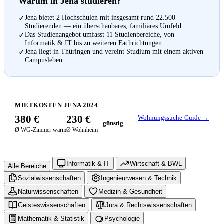
Warum in Jena studieren?
Jena bietet 2 Hochschulen mit insgesamt rund 22.500
✓
Studierenden — ein überschaubares, familiäres Umfeld.
Das Studienangebot umfasst 11 Studienbereiche, von
✓
Informatik & IT bis zu weiteren Fachrichtungen.
Jena liegt in Thüringen und vereint Studium mit einem aktiven
✓
Campusleben.
MIETKOSTEN JENA 2024
380 €
230 €
Wohnungssuche-Guide →
günstig
Ø WG-Zimmer warm
Ø Wohnheim
Informatik & IT
Wirtschaft & BWL
Alle Bereiche
Sozialwissenschaften
Ingenieurwesen & Technik
Naturwissenschaften
Medizin & Gesundheit
Geisteswissenschaften
Jura & Rechtswissenschaften
Mathematik & Statistik
Psychologie