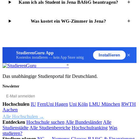
+
Kann ich als Student in Jena BAföG beantragen?
+
Was kostet ein WG-Zimmer in Jena?
StudierenGuru App
×
Installieren
Kostenlos installieren — kein App Store nötig
StudierenGuru
*
Das unabhängige Studienportal für Deutschland.
Newsletter
OK
Hochschulen
IU
FernUni Hagen
Uni Köln
LMU München
RWTH
Aachen
Alle Hochschulen →
Entdecken
Hochschule suchen
Alle Bundesländer
Alle
Studienstädte
Alle Studienbereiche
Hochschulranking
Was
studieren?
Studium planen
NC — Numerus Clausus
BAföG & Finanzierung