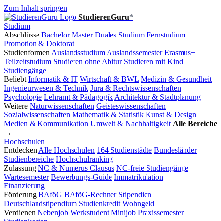
Zum Inhalt springen
StudierenGuru
*
Studium
Abschlüsse
Bachelor
Master
Duales Studium
Fernstudium
Promotion & Doktorat
Studienformen
Auslandsstudium
Auslandssemester
Erasmus+
Teilzeitstudium
Studieren ohne Abitur
Studieren mit Kind
Studiengänge
Beliebt
Informatik & IT
Wirtschaft & BWL
Medizin & Gesundheit
Ingenieurwesen & Technik
Jura & Rechtswissenschaften
Psychologie
Lehramt & Pädagogik
Architektur & Stadtplanung
Weitere
Naturwissenschaften
Geisteswissenschaften
Sozialwissenschaften
Mathematik & Statistik
Kunst & Design
Medien & Kommunikation
Umwelt & Nachhaltigkeit
Alle Bereiche
→
Hochschulen
Entdecken
Alle Hochschulen
164 Studienstädte
Bundesländer
Studienbereiche
Hochschulranking
Zulassung
NC & Numerus Clausus
NC-freie Studiengänge
Wartesemester
Bewerbungs-Guide
Immatrikulation
Finanzierung
Förderung
BAföG
BAföG-Rechner
Stipendien
Deutschlandstipendium
Studienkredit
Wohngeld
Verdienen
Nebenjob
Werkstudent
Minijob
Praxissemester