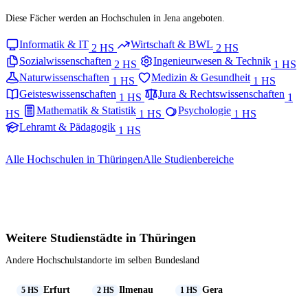
Diese Fächer werden an Hochschulen in Jena angeboten.
Informatik & IT
Wirtschaft & BWL
2 HS
2 HS
Sozialwissenschaften
Ingenieurwesen & Technik
2 HS
1 HS
Naturwissenschaften
Medizin & Gesundheit
1 HS
1 HS
Geisteswissenschaften
Jura & Rechtswissenschaften
1 HS
1
Mathematik & Statistik
Psychologie
HS
1 HS
1 HS
Lehramt & Pädagogik
1 HS
Alle Hochschulen in Thüringen
Alle Studienbereiche
Weitere Studienstädte in Thüringen
Andere Hochschulstandorte im selben Bundesland
Erfurt
Ilmenau
Gera
5 HS
2 HS
1 HS