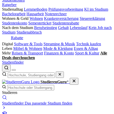
Studienkosten
Ratgeber
Studienalltag
Lernmethoden
Prüfungsvorbereitung
KI im Studium
Bachelorarbeit
Hausarbeit
Notenrechner
Wohnen & Geld
Wohnen
Krankenversicherung
Steuererklärung
Studentenkonto
Semesterticket
Studentenrabatte
Nach dem Studium
Berufseinstieg
Gehalt
Lebenslauf
Kein Job nach
Studium
Studienabbruch
Rabatte
Digital
Software & Tools
Streaming & Musik
Technik kaufen
Leben
Möbel & Wohnen
Mode & Kleidung
Essen & Alltag
Mehr
Reisen & Transport
Finanzen & Konto
Sport & Kultur
Alle
Deals durchsuchen
Studienfinder
StudierenGuru
*
Studieren
Studienfinder
Das passende Studium finden