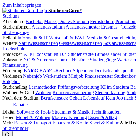
Zum Inhalt springen
StudierenGuru
*
Studium
Abschlüsse
Bachelor
Master
Duales Studium
Fernstudium
Promotion
Studienformen
Auslandsstudium
Auslandssemester
Erasmus+
Teilzei
Studiengänge
Beliebt
Informatik & IT
Wirtschaft & BWL
Medizin & Gesundheit
In
Weitere
Naturwissenschaften
Geisteswissenschaften
Sozialwissenscha
Hochschulen
Entdecken
Alle Hochschulen
164 Studienstädte
Bundesländer
Studie
Zulassung
NC & Numerus Clausus
NC-freie Studiengänge
Wartesem
Finanzierung
Förderung
BAföG
BAföG-Rechner
Stipendien
Deutschlandstipendi
Verdienen
Nebenjob
Werkstudent
Minijob
Praxissemester
Studienkos
Ratgeber
Studienalltag
Lernmethoden
Prüfungsvorbereitung
KI im Studium
Ba
Wohnen & Geld
Wohnen
Krankenversicherung
Steuererklärung
Stud
Nach dem Studium
Berufseinstieg
Gehalt
Lebenslauf
Kein Job nach 
Rabatte
Digital
Software & Tools
Streaming & Musik
Technik kaufen
Leben
Möbel & Wohnen
Mode & Kleidung
Essen & Alltag
Mehr
Reisen & Transport
Finanzen & Konto
Sport & Kultur
Alle De
Studienfinder