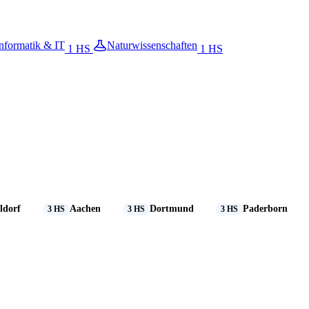
nformatik & IT
Naturwissenschaften
1 HS
1 HS
ldorf
Aachen
Dortmund
Paderborn
3 HS
3 HS
3 HS