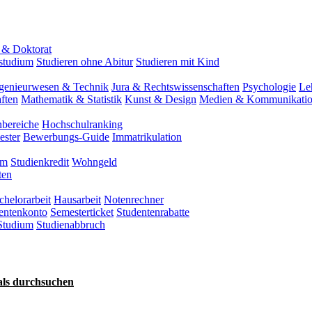
 & Doktorat
tstudium
Studieren ohne Abitur
Studieren mit Kind
genieurwesen & Technik
Jura & Rechtswissenschaften
Psychologie
Le
ften
Mathematik & Statistik
Kunst & Design
Medien & Kommunikati
nbereiche
Hochschulranking
ester
Bewerbungs-Guide
Immatrikulation
um
Studienkredit
Wohngeld
ten
chelorarbeit
Hausarbeit
Notenrechner
entenkonto
Semesterticket
Studentenrabatte
Studium
Studienabbruch
als durchsuchen