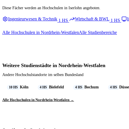
Diese Fächer werden an Hochschulen in Iserlohn angeboten.
Ingenieurwesen & Technik
Wirtschaft & BWL
I
1 HS
1 HS
Alle Hochschulen in Nordrhein-Westfalen
Alle Studienbereiche
Weitere Studienstädte in Nordrhein-Westfalen
Andere Hochschulstandorte im selben Bundesland
Köln
Bielefeld
Bochum
Düsse
10 HS
4 HS
4 HS
4 HS
Alle Hochschulen in Nordrhein-Westfalen →