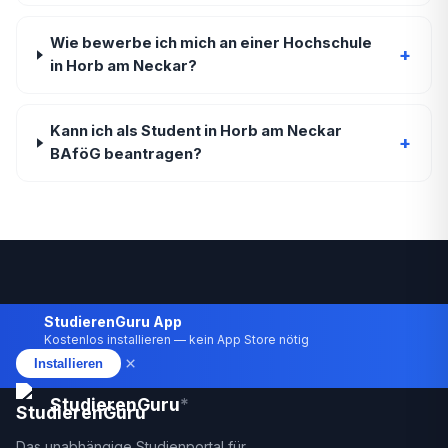
Wie bewerbe ich mich an einer Hochschule
+
in Horb am Neckar?
Kann ich als Student in Horb am Neckar
+
BAföG beantragen?
StudierenGuru App
Kostenlos installieren — kein App Store nötig
×
Installieren
StudierenGuru
*
Das unabhängige Studienportal für