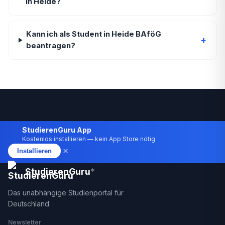
in Heide?
Kann ich als Student in Heide BAföG
+
beantragen?
StudierenGuru App
Kostenlos installieren — kein App Store nötig
×
Installieren
StudierenGuru
*
Das unabhängige Studienportal für
Deutschland.
Newsletter