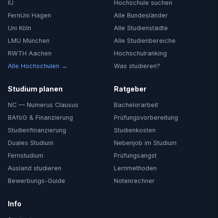
IU
Hochschule suchen
FernUni Hagen
Alle Bundesländer
Uni Köln
Alle Studienstädte
LMU München
Alle Studienbereiche
RWTH Aachen
Hochschulranking
Alle Hochschulen →
Was studieren?
Studium planen
Ratgeber
NC — Numerus Clausus
Bachelorarbeit
BAföG & Finanzierung
Prüfungsvorbereitung
Studienfinanzierung
Studienkosten
Duales Studium
Nebenjob im Studium
Fernstudium
Prüfungsangst
Ausland studieren
Lernmethoden
Bewerbungs-Guide
Notenrechner
Info