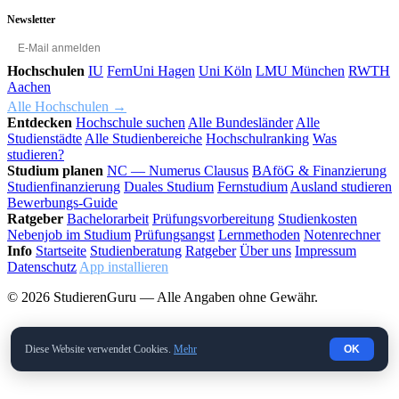
Newsletter
OK
Hochschulen
IU
FernUni Hagen
Uni Köln
LMU München
RWTH
Aachen
Alle Hochschulen →
Entdecken
Hochschule suchen
Alle Bundesländer
Alle
Studienstädte
Alle Studienbereiche
Hochschulranking
Was
studieren?
Studium planen
NC — Numerus Clausus
BAföG & Finanzierung
Studienfinanzierung
Duales Studium
Fernstudium
Ausland studieren
Bewerbungs-Guide
Ratgeber
Bachelorarbeit
Prüfungsvorbereitung
Studienkosten
Nebenjob im Studium
Prüfungsangst
Lernmethoden
Notenrechner
Info
Startseite
Studienberatung
Ratgeber
Über uns
Impressum
Datenschutz
App installieren
© 2026 StudierenGuru — Alle Angaben ohne Gewähr.
Diese Website verwendet Cookies.
Mehr
OK