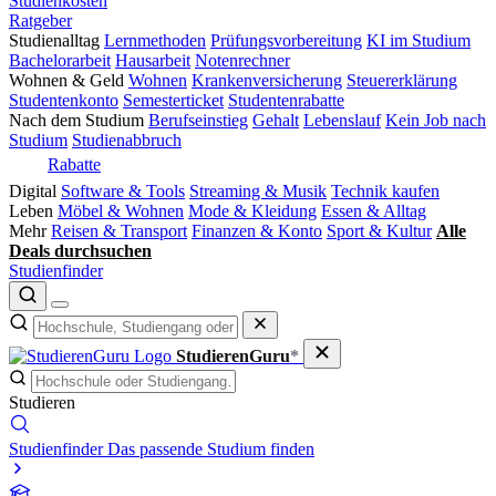
Studienkosten
Ratgeber
Studienalltag
Lernmethoden
Prüfungsvorbereitung
KI im Studium
Bachelorarbeit
Hausarbeit
Notenrechner
Wohnen & Geld
Wohnen
Krankenversicherung
Steuererklärung
Studentenkonto
Semesterticket
Studentenrabatte
Nach dem Studium
Berufseinstieg
Gehalt
Lebenslauf
Kein Job nach
Studium
Studienabbruch
Rabatte
Digital
Software & Tools
Streaming & Musik
Technik kaufen
Leben
Möbel & Wohnen
Mode & Kleidung
Essen & Alltag
Mehr
Reisen & Transport
Finanzen & Konto
Sport & Kultur
Alle
Deals durchsuchen
Studienfinder
StudierenGuru
*
Studieren
Studienfinder
Das passende Studium finden