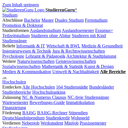
Zum Inhalt springen
StudierenGuru
*
Studium
Abschlüsse
Bachelor
Master
Duales Studium
Fernstudium
Promotion & Doktorat
Studienformen
Auslandsstudium
Auslandssemester
Erasmus+
Teilzeitstudium
Studieren ohne Abitur
Studieren mit Kind
Studiengänge
Beliebt
Informatik & IT
Wirtschaft & BWL
Medizin & Gesundheit
Ingenieurwesen & Technik
Jura & Rechtswissenschaften
Psychologie
Lehramt & Pädagogik
Architektur & Stadtplanung
Weitere
Naturwissenschaften
Geisteswissenschaften
Sozialwissenschaften
Mathematik & Statistik
Kunst & Design
Medien & Kommunikation
Umwelt & Nachhaltigkeit
Alle Bereiche
→
Hochschulen
Entdecken
Alle Hochschulen
164 Studienstädte
Bundesländer
Studienbereiche
Hochschulranking
Zulassung
NC & Numerus Clausus
NC-freie Studiengänge
Wartesemester
Bewerbungs-Guide
Immatrikulation
Finanzierung
Förderung
BAföG
BAföG-Rechner
Stipendien
Deutschlandstipendium
Studienkredit
Wohngeld
Verdienen
Nebenjob
Werkstudent
Minijob
Praxissemester