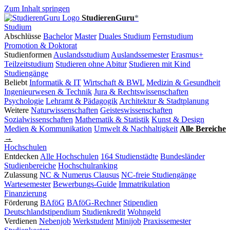
Zum Inhalt springen
StudierenGuru
*
Studium
Abschlüsse
Bachelor
Master
Duales Studium
Fernstudium
Promotion & Doktorat
Studienformen
Auslandsstudium
Auslandssemester
Erasmus+
Teilzeitstudium
Studieren ohne Abitur
Studieren mit Kind
Studiengänge
Beliebt
Informatik & IT
Wirtschaft & BWL
Medizin & Gesundheit
Ingenieurwesen & Technik
Jura & Rechtswissenschaften
Psychologie
Lehramt & Pädagogik
Architektur & Stadtplanung
Weitere
Naturwissenschaften
Geisteswissenschaften
Sozialwissenschaften
Mathematik & Statistik
Kunst & Design
Medien & Kommunikation
Umwelt & Nachhaltigkeit
Alle Bereiche
→
Hochschulen
Entdecken
Alle Hochschulen
164 Studienstädte
Bundesländer
Studienbereiche
Hochschulranking
Zulassung
NC & Numerus Clausus
NC-freie Studiengänge
Wartesemester
Bewerbungs-Guide
Immatrikulation
Finanzierung
Förderung
BAföG
BAföG-Rechner
Stipendien
Deutschlandstipendium
Studienkredit
Wohngeld
Verdienen
Nebenjob
Werkstudent
Minijob
Praxissemester