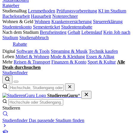
Studienkosten
Ratgeber
Studienalltag
Lernmethoden
Prüfungsvorbereitung
KI im Studium
Bachelorarbeit
Hausarbeit
Notenrechner
Wohnen & Geld
Wohnen
Krankenversicherung
Steuererklärung
Studentenkonto
Semesterticket
Studentenrabatte
Nach dem Studium
Berufseinstieg
Gehalt
Lebenslauf
Kein Job nach
Studium
Studienabbruch
Rabatte
Digital
Software & Tools
Streaming & Musik
Technik kaufen
Leben
Möbel & Wohnen
Mode & Kleidung
Essen & Alltag
Mehr
Reisen & Transport
Finanzen & Konto
Sport & Kultur
Alle
Deals durchsuchen
Studienfinder
StudierenGuru
*
Studieren
Studienfinder
Das passende Studium finden