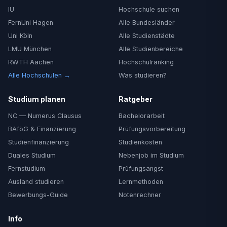
IU
Hochschule suchen
FernUni Hagen
Alle Bundesländer
Uni Köln
Alle Studienstädte
LMU München
Alle Studienbereiche
RWTH Aachen
Hochschulranking
Alle Hochschulen →
Was studieren?
Studium planen
Ratgeber
NC — Numerus Clausus
Bachelorarbeit
BAföG & Finanzierung
Prüfungsvorbereitung
Studienfinanzierung
Studienkosten
Duales Studium
Nebenjob im Studium
Fernstudium
Prüfungsangst
Ausland studieren
Lernmethoden
Bewerbungs-Guide
Notenrechner
Info