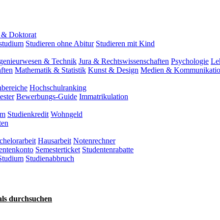
 & Doktorat
tstudium
Studieren ohne Abitur
Studieren mit Kind
genieurwesen & Technik
Jura & Rechtswissenschaften
Psychologie
Le
ften
Mathematik & Statistik
Kunst & Design
Medien & Kommunikati
nbereiche
Hochschulranking
ester
Bewerbungs-Guide
Immatrikulation
um
Studienkredit
Wohngeld
ten
chelorarbeit
Hausarbeit
Notenrechner
entenkonto
Semesterticket
Studentenrabatte
Studium
Studienabbruch
als durchsuchen