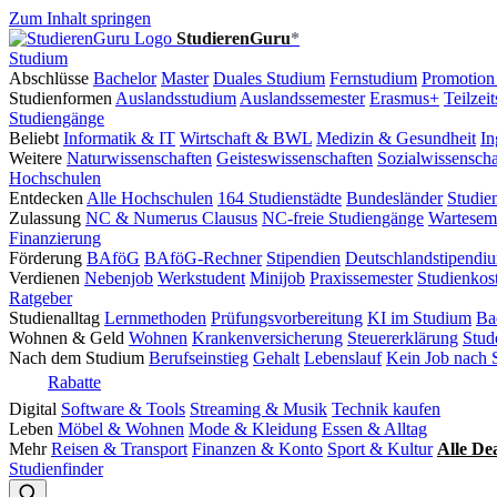
Zum Inhalt springen
StudierenGuru
*
Studium
Abschlüsse
Bachelor
Master
Duales Studium
Fernstudium
Promotion
Studienformen
Auslandsstudium
Auslandssemester
Erasmus+
Teilzei
Studiengänge
Beliebt
Informatik & IT
Wirtschaft & BWL
Medizin & Gesundheit
In
Weitere
Naturwissenschaften
Geisteswissenschaften
Sozialwissenscha
Hochschulen
Entdecken
Alle Hochschulen
164 Studienstädte
Bundesländer
Studie
Zulassung
NC & Numerus Clausus
NC-freie Studiengänge
Wartesem
Finanzierung
Förderung
BAföG
BAföG-Rechner
Stipendien
Deutschlandstipendi
Verdienen
Nebenjob
Werkstudent
Minijob
Praxissemester
Studienkos
Ratgeber
Studienalltag
Lernmethoden
Prüfungsvorbereitung
KI im Studium
Ba
Wohnen & Geld
Wohnen
Krankenversicherung
Steuererklärung
Stud
Nach dem Studium
Berufseinstieg
Gehalt
Lebenslauf
Kein Job nach 
Rabatte
Digital
Software & Tools
Streaming & Musik
Technik kaufen
Leben
Möbel & Wohnen
Mode & Kleidung
Essen & Alltag
Mehr
Reisen & Transport
Finanzen & Konto
Sport & Kultur
Alle De
Studienfinder