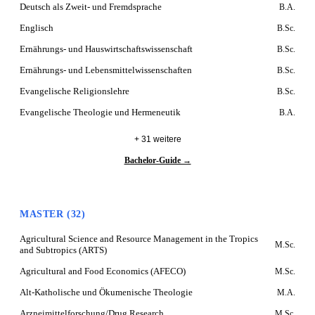
Deutsch als Zweit- und Fremdsprache
B.A.
Englisch
B.Sc.
Ernährungs- und Hauswirtschaftswissenschaft
B.Sc.
Ernährungs- und Lebensmittelwissenschaften
B.Sc.
Evangelische Religionslehre
B.Sc.
Evangelische Theologie und Hermeneutik
B.A.
+ 31 weitere
Bachelor-Guide →
MASTER (32)
Agricultural Science and Resource Management in the Tropics
M.Sc.
and Subtropics (ARTS)
Agricultural and Food Economics (AFECO)
M.Sc.
Alt-Katholische und Ökumenische Theologie
M.A.
Arzneimittelforschung/Drug Research
M.Sc.