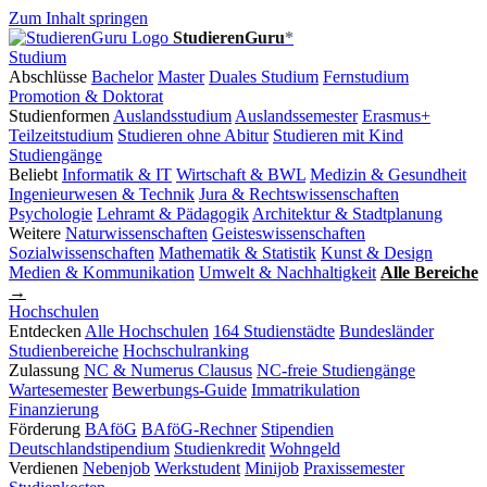
Zum Inhalt springen
StudierenGuru
*
Studium
Abschlüsse
Bachelor
Master
Duales Studium
Fernstudium
Promotion & Doktorat
Studienformen
Auslandsstudium
Auslandssemester
Erasmus+
Teilzeitstudium
Studieren ohne Abitur
Studieren mit Kind
Studiengänge
Beliebt
Informatik & IT
Wirtschaft & BWL
Medizin & Gesundheit
Ingenieurwesen & Technik
Jura & Rechtswissenschaften
Psychologie
Lehramt & Pädagogik
Architektur & Stadtplanung
Weitere
Naturwissenschaften
Geisteswissenschaften
Sozialwissenschaften
Mathematik & Statistik
Kunst & Design
Medien & Kommunikation
Umwelt & Nachhaltigkeit
Alle Bereiche
→
Hochschulen
Entdecken
Alle Hochschulen
164 Studienstädte
Bundesländer
Studienbereiche
Hochschulranking
Zulassung
NC & Numerus Clausus
NC-freie Studiengänge
Wartesemester
Bewerbungs-Guide
Immatrikulation
Finanzierung
Förderung
BAföG
BAföG-Rechner
Stipendien
Deutschlandstipendium
Studienkredit
Wohngeld
Verdienen
Nebenjob
Werkstudent
Minijob
Praxissemester