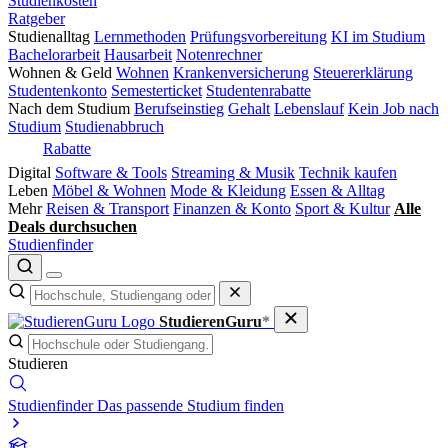
Studienkosten
Ratgeber
Studienalltag
Lernmethoden
Prüfungsvorbereitung
KI im Studium
Bachelorarbeit
Hausarbeit
Notenrechner
Wohnen & Geld
Wohnen
Krankenversicherung
Steuererklärung
Studentenkonto
Semesterticket
Studentenrabatte
Nach dem Studium
Berufseinstieg
Gehalt
Lebenslauf
Kein Job nach
Studium
Studienabbruch
Rabatte
Digital
Software & Tools
Streaming & Musik
Technik kaufen
Leben
Möbel & Wohnen
Mode & Kleidung
Essen & Alltag
Mehr
Reisen & Transport
Finanzen & Konto
Sport & Kultur
Alle
Deals durchsuchen
Studienfinder
StudierenGuru
*
Studieren
Studienfinder
Das passende Studium finden