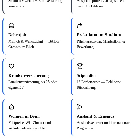
Studium + Gehalt + Berufserfahrung
Anspruch prüfen, Antrag stellen,
kombinieren
max. 992 €/Monat
Nebenjob
Praktikum im Studium
Minijob & Werkstudent — BAföG-
Pflichtpraktikum, Mindestlohn &
Grenzen im Blick
Bewerbung
Krankenversicherung
Stipendien
Familienversicherung bis 25 oder
13 Förderwerke — Geld ohne
eigene KV
Rückzahlung
Wohnen in Bonn
Ausland & Erasmus
Mietpreise, WG-Zimmer und
Auslandssemester und internationale
Wohnheimkosten vor Ort
Programme