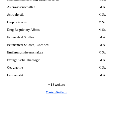
Asienwissenschaften
M.A.
Astrophysik
M.Sc.
Crop Sciences
M.Sc.
Drug Regulatory Affairs
M.Sc.
Ecumenical Studies
M.A.
Ecumenical Studies, Extended
M.A.
Ernährungswissenschaften
M.Sc.
Evangelische Theologie
M.A.
Geographie
M.Sc.
Germanistik
M.A.
+ 18 weitere
Master-Guide →