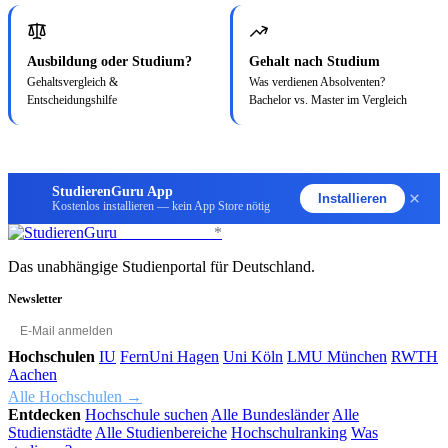
Ausbildung oder Studium?
Gehalt nach Studium
Gehaltsvergleich &
Was verdienen Absolventen?
Entscheidungshilfe
Bachelor vs. Master im Vergleich
StudierenGuru App
×
Installieren
Kostenlos installieren — kein App Store nötig
StudierenGuru
*
Das unabhängige Studienportal für Deutschland.
Newsletter
OK
Hochschulen
IU
FernUni Hagen
Uni Köln
LMU München
RWTH
Aachen
Alle Hochschulen →
Entdecken
Hochschule suchen
Alle Bundesländer
Alle
Studienstädte
Alle Studienbereiche
Hochschulranking
Was