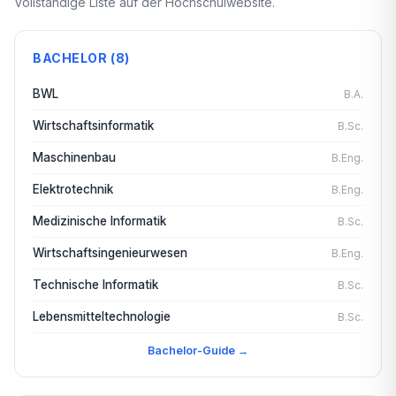
Vollständige Liste auf der Hochschulwebsite.
BACHELOR (8)
BWL
B.A.
Wirtschaftsinformatik
B.Sc.
Maschinenbau
B.Eng.
Elektrotechnik
B.Eng.
Medizinische Informatik
B.Sc.
Wirtschaftsingenieurwesen
B.Eng.
Technische Informatik
B.Sc.
Lebensmitteltechnologie
B.Sc.
Bachelor-Guide →