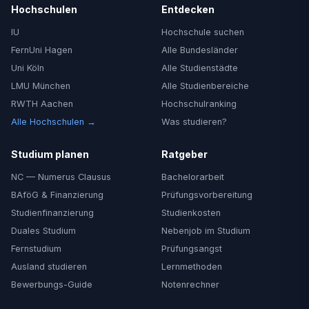
Hochschulen
Entdecken
IU
Hochschule suchen
FernUni Hagen
Alle Bundesländer
Uni Köln
Alle Studienstädte
LMU München
Alle Studienbereiche
RWTH Aachen
Hochschulranking
Alle Hochschulen →
Was studieren?
Studium planen
Ratgeber
NC — Numerus Clausus
Bachelorarbeit
BAföG & Finanzierung
Prüfungsvorbereitung
Studienfinanzierung
Studienkosten
Duales Studium
Nebenjob im Studium
Fernstudium
Prüfungsangst
Ausland studieren
Lernmethoden
Bewerbungs-Guide
Notenrechner