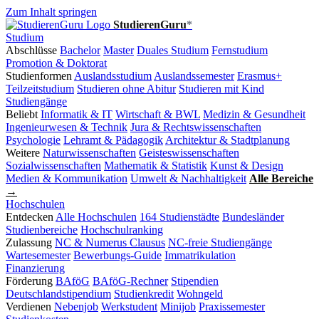
Zum Inhalt springen
StudierenGuru
*
Studium
Abschlüsse
Bachelor
Master
Duales Studium
Fernstudium
Promotion & Doktorat
Studienformen
Auslandsstudium
Auslandssemester
Erasmus+
Teilzeitstudium
Studieren ohne Abitur
Studieren mit Kind
Studiengänge
Beliebt
Informatik & IT
Wirtschaft & BWL
Medizin & Gesundheit
Ingenieurwesen & Technik
Jura & Rechtswissenschaften
Psychologie
Lehramt & Pädagogik
Architektur & Stadtplanung
Weitere
Naturwissenschaften
Geisteswissenschaften
Sozialwissenschaften
Mathematik & Statistik
Kunst & Design
Medien & Kommunikation
Umwelt & Nachhaltigkeit
Alle Bereiche
→
Hochschulen
Entdecken
Alle Hochschulen
164 Studienstädte
Bundesländer
Studienbereiche
Hochschulranking
Zulassung
NC & Numerus Clausus
NC-freie Studiengänge
Wartesemester
Bewerbungs-Guide
Immatrikulation
Finanzierung
Förderung
BAföG
BAföG-Rechner
Stipendien
Deutschlandstipendium
Studienkredit
Wohngeld
Verdienen
Nebenjob
Werkstudent
Minijob
Praxissemester