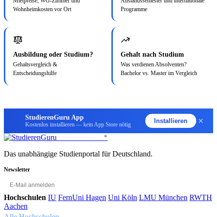
Mietpreise, WG-Zimmer und
Auslandssemester und internationale
Wohnheimkosten vor Ort
Programme
Ausbildung oder Studium?
Gehalt nach Studium
Gehaltsvergleich &
Was verdienen Absolventen?
Entscheidungshilfe
Bachelor vs. Master im Vergleich
StudierenGuru App
×
Installieren
Kostenlos installieren — kein App Store nötig
StudierenGuru
*
Das unabhängige Studienportal für Deutschland.
Newsletter
OK
Hochschulen
IU
FernUni Hagen
Uni Köln
LMU München
RWTH
Aachen
Alle Hochschulen →