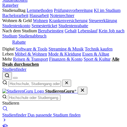
Studienkosten
Ratgeber
Studienalltag
Lernmethoden
Prüfungsvorbereitung
KI im Studium
Bachelorarbeit
Hausarbeit
Notenrechner
Wohnen & Geld
Wohnen
Krankenversicherung
Steuererklärung
Studentenkonto
Semesterticket
Studentenrabatte
Nach dem Studium
Berufseinstieg
Gehalt
Lebenslauf
Kein Job nach
Studium
Studienabbruch
Rabatte
Digital
Software & Tools
Streaming & Musik
Technik kaufen
Leben
Möbel & Wohnen
Mode & Kleidung
Essen & Alltag
Mehr
Reisen & Transport
Finanzen & Konto
Sport & Kultur
Alle
Deals durchsuchen
Studienfinder
StudierenGuru
*
Studieren
Studienfinder
Das passende Studium finden