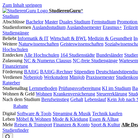
Zum Inhalt springen
StudierenGuru
*
Studium
Abschlüsse
Bachelor
Master
Duales Studium
Fernstudium
Promotion
Studienformen
Auslandsstudium
Auslandssemester
Erasmus+
Teilzei
Studiengänge
Beliebt
Informatik & IT
Wirtschaft & BWL
Medizin & Gesundheit
In
Weitere
Naturwissenschaften
Geisteswissenschaften
Sozialwissenscha
Hochschulen
Entdecken
Alle Hochschulen
164 Studienstädte
Bundesländer
Studie
Zulassung
NC & Numerus Clausus
NC-freie Studiengänge
Wartesem
Finanzierung
Förderung
BAföG
BAföG-Rechner
Stipendien
Deutschlandstipendi
Verdienen
Nebenjob
Werkstudent
Minijob
Praxissemester
Studienkos
Ratgeber
Studienalltag
Lernmethoden
Prüfungsvorbereitung
KI im Studium
Ba
Wohnen & Geld
Wohnen
Krankenversicherung
Steuererklärung
Stud
Nach dem Studium
Berufseinstieg
Gehalt
Lebenslauf
Kein Job nach 
Rabatte
Digital
Software & Tools
Streaming & Musik
Technik kaufen
Leben
Möbel & Wohnen
Mode & Kleidung
Essen & Alltag
Mehr
Reisen & Transport
Finanzen & Konto
Sport & Kultur
Alle De
Studienfinder