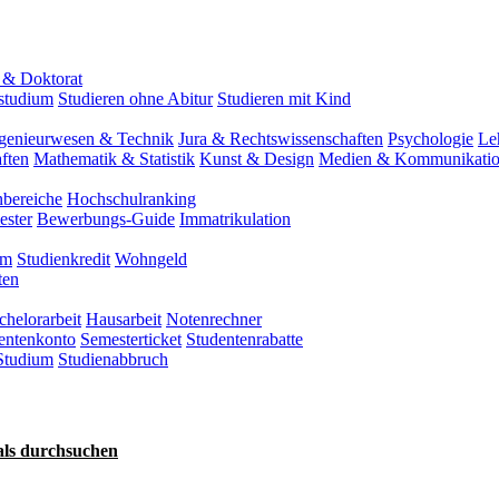
 & Doktorat
tstudium
Studieren ohne Abitur
Studieren mit Kind
genieurwesen & Technik
Jura & Rechtswissenschaften
Psychologie
Le
ften
Mathematik & Statistik
Kunst & Design
Medien & Kommunikati
nbereiche
Hochschulranking
ester
Bewerbungs-Guide
Immatrikulation
um
Studienkredit
Wohngeld
ten
chelorarbeit
Hausarbeit
Notenrechner
entenkonto
Semesterticket
Studentenrabatte
Studium
Studienabbruch
als durchsuchen