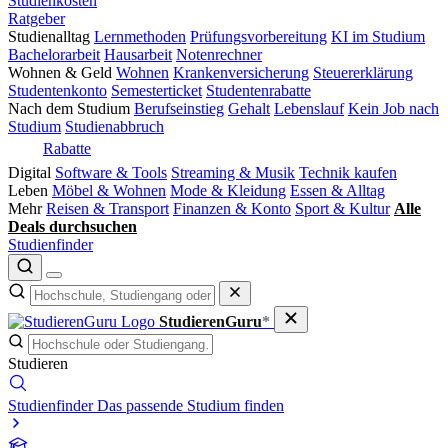
Studienkosten
Ratgeber
Studienalltag
Lernmethoden
Prüfungsvorbereitung
KI im Studium
Bachelorarbeit
Hausarbeit
Notenrechner
Wohnen & Geld
Wohnen
Krankenversicherung
Steuererklärung
Studentenkonto
Semesterticket
Studentenrabatte
Nach dem Studium
Berufseinstieg
Gehalt
Lebenslauf
Kein Job nach
Studium
Studienabbruch
Rabatte
Digital
Software & Tools
Streaming & Musik
Technik kaufen
Leben
Möbel & Wohnen
Mode & Kleidung
Essen & Alltag
Mehr
Reisen & Transport
Finanzen & Konto
Sport & Kultur
Alle
Deals durchsuchen
Studienfinder
StudierenGuru
*
Studieren
Studienfinder
Das passende Studium finden