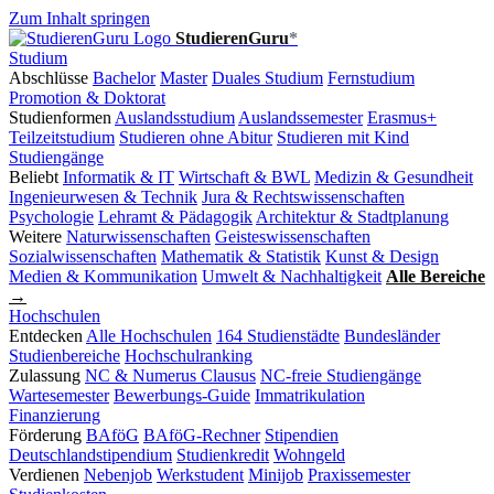
Zum Inhalt springen
StudierenGuru
*
Studium
Abschlüsse
Bachelor
Master
Duales Studium
Fernstudium
Promotion & Doktorat
Studienformen
Auslandsstudium
Auslandssemester
Erasmus+
Teilzeitstudium
Studieren ohne Abitur
Studieren mit Kind
Studiengänge
Beliebt
Informatik & IT
Wirtschaft & BWL
Medizin & Gesundheit
Ingenieurwesen & Technik
Jura & Rechtswissenschaften
Psychologie
Lehramt & Pädagogik
Architektur & Stadtplanung
Weitere
Naturwissenschaften
Geisteswissenschaften
Sozialwissenschaften
Mathematik & Statistik
Kunst & Design
Medien & Kommunikation
Umwelt & Nachhaltigkeit
Alle Bereiche
→
Hochschulen
Entdecken
Alle Hochschulen
164 Studienstädte
Bundesländer
Studienbereiche
Hochschulranking
Zulassung
NC & Numerus Clausus
NC-freie Studiengänge
Wartesemester
Bewerbungs-Guide
Immatrikulation
Finanzierung
Förderung
BAföG
BAföG-Rechner
Stipendien
Deutschlandstipendium
Studienkredit
Wohngeld
Verdienen
Nebenjob
Werkstudent
Minijob
Praxissemester