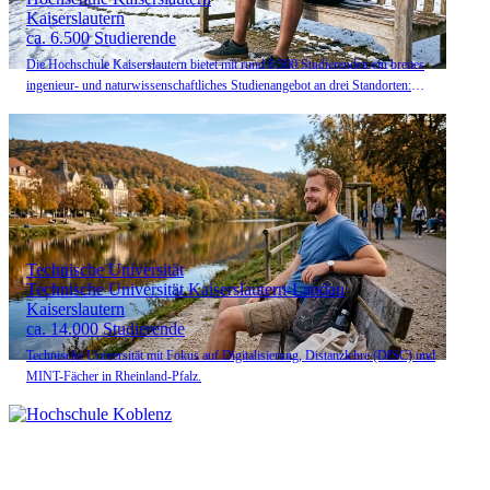
Kaiserslautern
ca. 6.500 Studierende
Die Hochschule Kaiserslautern bietet mit rund 6.500 Studierenden ein breites
ingenieur- und naturwissenschaftliches Studienangebot an drei Standorten:
Kaiserslautern, Pirmasens und Zweibrücken.
Technische Universität
Technische Universität Kaiserslautern-Landau
Kaiserslautern
ca. 14.000 Studierende
Technische Universität mit Fokus auf Digitalisierung, Distanzlehre (DISC) und
MINT-Fächer in Rheinland-Pfalz.