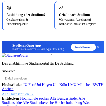
Ausbildung oder Studium?
Gehalt nach Studium
Gehaltsvergleich &
Was verdienen Absolventen?
Entscheidungshilfe
Bachelor vs. Master im Vergleich
StudierenGuru App
×
Installieren
Kostenlos installieren — kein App Store nötig
StudierenGuru
*
Das unabhängige Studienportal für Deutschland.
Newsletter
OK
Hochschulen
IU
FernUni Hagen
Uni Köln
LMU München
RWTH
Aachen
Alle Hochschulen →
Entdecken
Hochschule suchen
Alle Bundesländer
Alle
Studienstädte
Alle Studienbereiche
Hochschulranking
Was