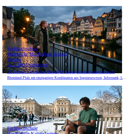
Fachhochschule
Technische Hochschule Bingen
Bingen
ca. 2.160 Studierende
Die Technische Hochschule Bingen (TH Bingen) ist eine Fachhochschule in
Rheinland-Pfalz mit einzigartiger Kombination aus Ingenieurwesen, Informatik, Life
Sciences und Agrarwirtschaft.
Fachhochschule
Hochschule Kaiserslautern