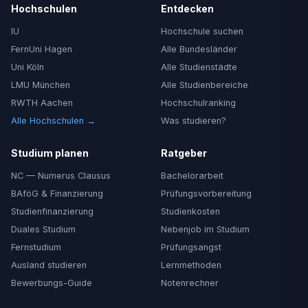
Hochschulen
Entdecken
IU
Hochschule suchen
FernUni Hagen
Alle Bundesländer
Uni Köln
Alle Studienstädte
LMU München
Alle Studienbereiche
RWTH Aachen
Hochschulranking
Alle Hochschulen →
Was studieren?
Studium planen
Ratgeber
NC — Numerus Clausus
Bachelorarbeit
BAföG & Finanzierung
Prüfungsvorbereitung
Studienfinanzierung
Studienkosten
Duales Studium
Nebenjob im Studium
Fernstudium
Prüfungsangst
Ausland studieren
Lernmethoden
Bewerbungs-Guide
Notenrechner