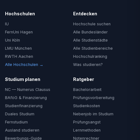
Hochschulen
Entdecken
IU
Hochschule suchen
FernUni Hagen
Alle Bundesländer
Uni Köln
Alle Studienstädte
LMU München
Alle Studienbereiche
RWTH Aachen
Hochschulranking
Alle Hochschulen →
Was studieren?
Studium planen
Ratgeber
NC — Numerus Clausus
Bachelorarbeit
BAföG & Finanzierung
Prüfungsvorbereitung
Studienfinanzierung
Studienkosten
Duales Studium
Nebenjob im Studium
Fernstudium
Prüfungsangst
Ausland studieren
Lernmethoden
Bewerbungs-Guide
Notenrechner