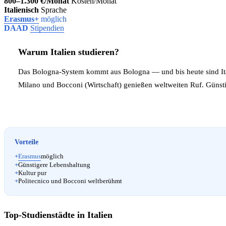
800–1.300 €/Monat
Kosten/Monat
Italienisch
Sprache
Erasmus+
möglich
DAAD
Stipendien
Warum Italien studieren?
Das Bologna-System kommt aus Bologna — und bis heute sind Italie
Milano und Bocconi (Wirtschaft) genießen weltweiten Ruf. Günst
Vorteile
+
Erasmus
möglich
+
Günstigere Lebenshaltung
+
Kultur pur
+
Politecnico und Bocconi weltberühmt
Top-Studienstädte in Italien