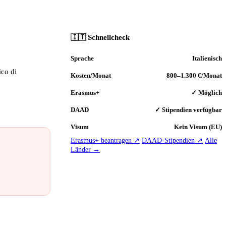
🇮🇹 Schnellcheck
Sprache
Italienisch
ico di
Kosten/Monat
800–1.300 €/Monat
Erasmus+
✓ Möglich
DAAD
✓ Stipendien verfügbar
Visum
Kein Visum (EU)
Erasmus+ beantragen ↗
DAAD-Stipendien ↗
Alle
Länder →