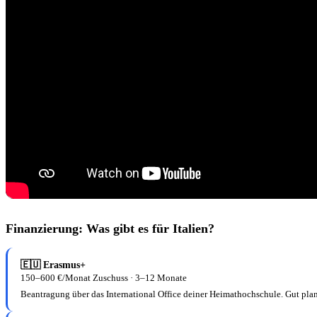
Finanzierung: Was gibt es für Italien?
🇪🇺 Erasmus+
150–600 €/Monat Zuschuss · 3–12 Monate
Beantragung über das International Office deiner Heimathochschule. Gut planba