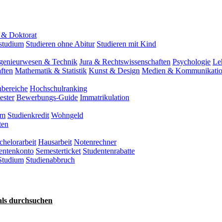
 & Doktorat
tstudium
Studieren ohne Abitur
Studieren mit Kind
genieurwesen & Technik
Jura & Rechtswissenschaften
Psychologie
Le
ften
Mathematik & Statistik
Kunst & Design
Medien & Kommunikati
nbereiche
Hochschulranking
ester
Bewerbungs-Guide
Immatrikulation
um
Studienkredit
Wohngeld
ten
chelorarbeit
Hausarbeit
Notenrechner
entenkonto
Semesterticket
Studentenrabatte
Studium
Studienabbruch
als durchsuchen