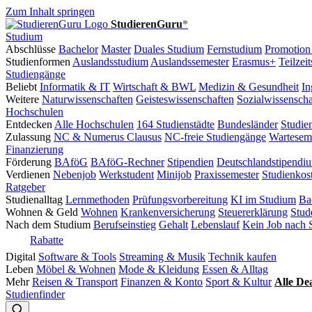
Zum Inhalt springen
StudierenGuru
*
Studium
Abschlüsse
Bachelor
Master
Duales Studium
Fernstudium
Promotion
Studienformen
Auslandsstudium
Auslandssemester
Erasmus+
Teilzei
Studiengänge
Beliebt
Informatik & IT
Wirtschaft & BWL
Medizin & Gesundheit
In
Weitere
Naturwissenschaften
Geisteswissenschaften
Sozialwissenscha
Hochschulen
Entdecken
Alle Hochschulen
164 Studienstädte
Bundesländer
Studie
Zulassung
NC & Numerus Clausus
NC-freie Studiengänge
Wartesem
Finanzierung
Förderung
BAföG
BAföG-Rechner
Stipendien
Deutschlandstipendi
Verdienen
Nebenjob
Werkstudent
Minijob
Praxissemester
Studienkos
Ratgeber
Studienalltag
Lernmethoden
Prüfungsvorbereitung
KI im Studium
Ba
Wohnen & Geld
Wohnen
Krankenversicherung
Steuererklärung
Stud
Nach dem Studium
Berufseinstieg
Gehalt
Lebenslauf
Kein Job nach 
Rabatte
Digital
Software & Tools
Streaming & Musik
Technik kaufen
Leben
Möbel & Wohnen
Mode & Kleidung
Essen & Alltag
Mehr
Reisen & Transport
Finanzen & Konto
Sport & Kultur
Alle De
Studienfinder